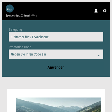
Sportresidenz Zillertal ****s
Belegung
1 Zimmer
für
2 Erwachsene
Promotion-Code
Geben Sie Ihren Code ein
Anwenden
Angebotsdetails für Golf Opening Spec