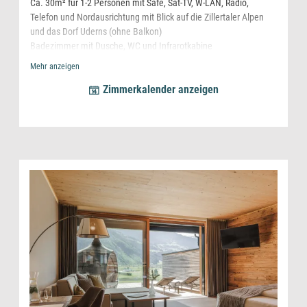
Ca. 30m² für 1-2 Personen mit Safe, Sat-TV, W-LAN, Radio,
Telefon und Nordausrichtung mit Blick auf die Zillertaler Alpen
und das Dorf Uderns (ohne Balkon)
Badezimmer mit Dusche, WC und Infrarotkabine
Flauschige Bademäntel und Hauspatschen leihweise am Zimmer
Mehr anzeigen
und Espresso Kaffeemaschine
Zimmerkalender anzeigen