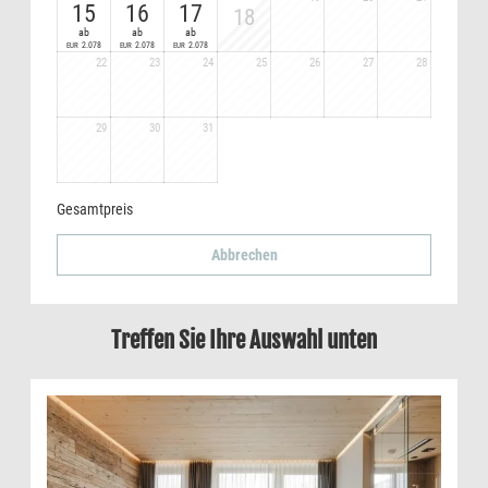
15
16
17
18
ab
ab
ab
2.078
2.078
2.078
EUR
EUR
EUR
22
23
24
25
26
27
28
29
30
31
Gesamtpreis
Abbrechen
Treffen Sie Ihre Auswahl unten