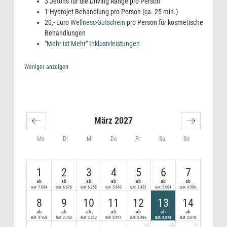
3 Jetons für die Driving Range pro Person
1 Hydrojet Behandlung pro Person (ca. 25 min.)
20,- Euro
Wellness-Gutschein
pro Person für kosmetische
Behandlungen
"Mehr ist Mehr" Inklusivleistungen
Weniger anzeigen
März 2027
Mo
Di
Mi
Do
Fr
Sa
So
1
2
3
4
5
6
7
ab
ab
ab
ab
ab
ab
ab
7.094
6.676
6.258
5.840
5.422
5.004
4.586
EUR
EUR
EUR
EUR
EUR
EUR
EUR
8
9
10
11
12
13
14
ab
ab
ab
ab
ab
ab
ab
4.168
3.750
3.332
2.914
2.496
2.078
2.078
EUR
EUR
EUR
EUR
EUR
EUR
EUR
19
20
21