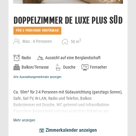
4
DOPPELZIMMER DE LUXE PLUS SÜD
FÜR 2 PERSONEN VERFÜGBAR
2
Max.: 4 Personen
50
m
Radio
Aussicht auf eine Berglandschaft
Balkon/Terrasse
Dusche
Fernseher
Alle Ausstattungsmerkmale anzeigen
Ca. 50m² für 2-4 Personen mit Südausrichtung (ganztags Sonne),
Safe, Sat-TV, W-LAN, Radio und Telefon, Balkon
Badezimmer mit Dusche, WC getrennt und Infrarotkabine
Flauschige Bademäntel und Hauspatschen leihweise am
Zimmer,
Mehr anzeigen
Espresso Kaffeemaschine mit kostenfreien Pads
Zimmerkalender anzeigen