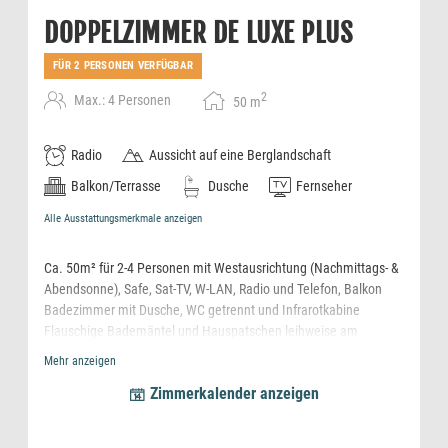
DOPPELZIMMER DE LUXE PLUS
FÜR 2 PERSONEN VERFÜGBAR
2
Max.: 4 Personen
50
m
Radio
Aussicht auf eine Berglandschaft
Balkon/Terrasse
Dusche
Fernseher
Alle Ausstattungsmerkmale anzeigen
Ca. 50m² für 2-4 Personen mit Westausrichtung (Nachmittags- &
Abendsonne), Safe, Sat-TV, W-LAN, Radio und Telefon, Balkon
Badezimmer mit Dusche, WC getrennt und Infrarotkabine
Flauschige Bademäntel und Hauspatschen leihweise am
Zimmer,
Mehr anzeigen
Espresso Kaffeemaschine mit kostenfreien Pads
Zimmerkalender anzeigen