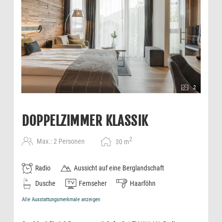
2
DOPPELZIMMER KLASSIK
2
Max.: 2 Personen
30
m
Radio
Aussicht auf eine Berglandschaft
Dusche
Fernseher
Haarföhn
Alle Ausstattungsmerkmale anzeigen