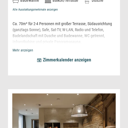
Badewanne
Balkon/Terrasse
Dusche
Alle Ausstattungsmerkmale anzeigen
Ca. 70m² für 2-4 Personen mit großer Terrasse, Südausrichtung
(ganztags Sonne), Safe, Sat-TV, W-LAN, Radio und Telefon,
Badelandschaft mit Dusche und Badewanne, WC getrennt,
Infrarotkabine und private Panoramasauna.
Mehr anzeigen
Flauschige Bademäntel und Hauspatschen leihweise am Zimmer
Zimmerkalender anzeigen
Espresso Kaffeemaschine mit kostenfreien Pads