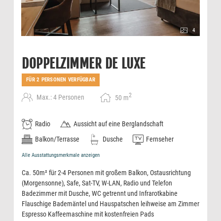
4
DOPPELZIMMER DE LUXE
FÜR 2 PERSONEN VERFÜGBAR
2
Max.: 4 Personen
50
m
Radio
Aussicht auf eine Berglandschaft
Balkon/Terrasse
Dusche
Fernseher
Alle Ausstattungsmerkmale anzeigen
Ca. 50m² für 2-4 Personen mit großem Balkon, Ostausrichtung
(Morgensonne), Safe, Sat-TV, W-LAN, Radio und Telefon
Badezimmer mit Dusche, WC getrennt und Infrarotkabine
Flauschige Bademäntel und Hauspatschen leihweise am Zimmer
Espresso Kaffeemaschine mit kostenfreien Pads